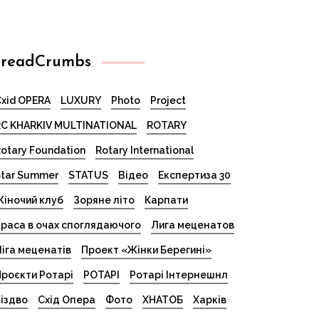
readCrumbs
xid OPERA
LUXURY
Photo
Project
C KHARKIV MULTINATIONAL
ROTARY
otary Foundation
Rotary International
tar Summer
STATUS
Відео
Експертиза 30
іночий клуб
Зоряне літо
Карпати
раса в очах споглядаючого
Лига меценатов
іга меценатів
Проект «Жінки Берегині»
роєкти Ротарі
РОТАРІ
Ротарі Інтернешнл
іздво
Схід Опера
Фото
ХНАТОБ
Харків