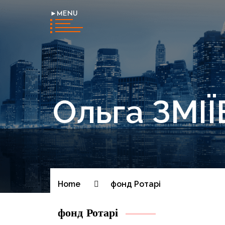
►MENU
Ольга ЗМ
Home
фонд Ротарі
фонд Ротарі