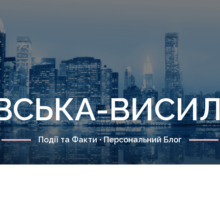
ІЇВСЬКА-ВИСИ
Події та Факти • Персональний Блог