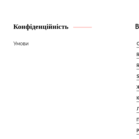
Конфіденційність
B
Умови
C
R
R
S
Ж
К
Л
П
Р