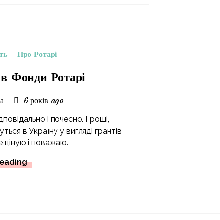
ть
Про Ротарі
 в Фонди Ротарі
а
6 років ago
овідально і почесно. Гроші,
ься в Україну у вигляді грантів
е ціную і поважаю.
Reading