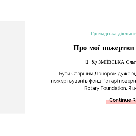
Громадська діяльніс
Про мої пожертви
By ЗМІЇВСЬКА Ольг
Бути Старшим Донором дуже відп
пожертвувані в фонд Ротарі повернут
Rotary Foundation. Я ц
Continue 