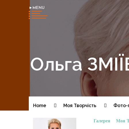
►MENU
Ольга ЗМ
Home
Моя Творчість
Фото-
Галерея
Моя Т