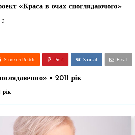
роект «Краса в очах споглядаючого»
3
Share on Reddit
Pin it
Share it
Email
оглядаючого» • 2011 рік
 рік