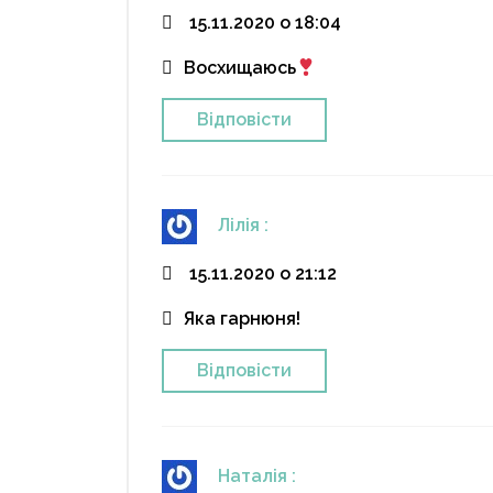
15.11.2020 о 18:04
Восхищаюсь
Відповіcти
Лілія
:
15.11.2020 о 21:12
Яка гарнюня!
Відповіcти
Наталія
: