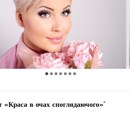
т «Краса в очах споглядаючого»
”