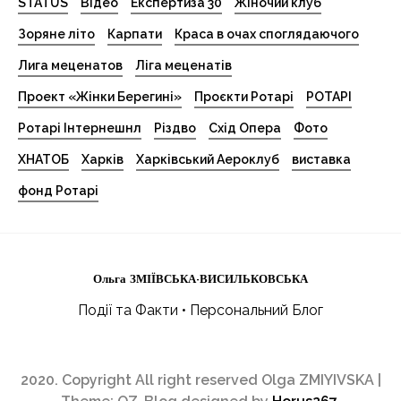
STATUS
Відео
Експертиза 30
Жіночий клуб
Зоряне літо
Карпати
Краса в очах споглядаючого
Лига меценатов
Ліга меценатів
Проект «Жінки Берегині»
Проєкти Ротарі
РОТАРІ
Ротарі Інтернешнл
Різдво
Схід Опера
Фото
ХНАТОБ
Харків
Харківський Аероклуб
виставка
фонд Ротарі
Ольга ЗМІЇВСЬКА-ВИСИЛЬКОВСЬКА
Події та Факти • Персональний Блог
2020. Copyright All right reserved Olga ZMIYIVSKA
|