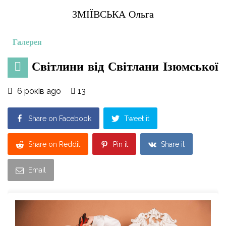
ЗМІЇВСЬКА Ольга
Галерея
Світлини від Світлани Ізюмської
6 років ago
13
Share on Facebook
Tweet it
Share on Reddit
Pin it
Share it
Email