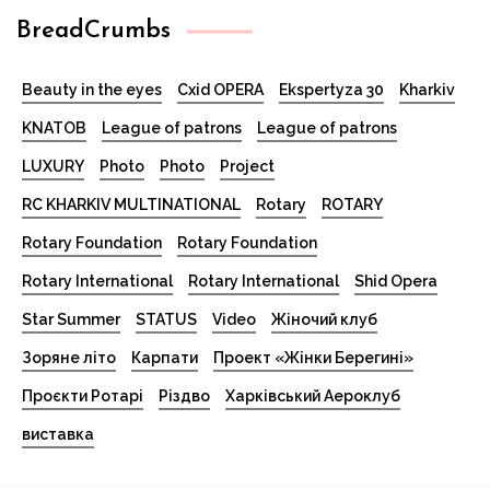
BreadCrumbs
Beauty in the eyes
Cxid OPERA
Ekspertyza 30
Kharkiv
KNATOB
League of patrons
League of patrons
LUXURY
Photo
Photo
Project
RC KHARKIV MULTINATIONAL
Rotary
ROTARY
Rotary Foundation
Rotary Foundation
Rotary International
Rotary International
Shid Opera
Star Summer
STATUS
Video
Жіночий клуб
Зоряне літо
Карпати
Проект «Жінки Берегині»
Проєкти Ротарі
Різдво
Харківський Аероклуб
виставка