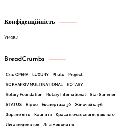
Конфіденційність
Умови
BreadCrumbs
Cxid OPERA
LUXURY
Photo
Project
RC KHARKIV MULTINATIONAL
ROTARY
Rotary Foundation
Rotary International
Star Summer
STATUS
Відео
Експертиза 30
Жіночий клуб
Зоряне літо
Карпати
Краса в очах споглядаючого
Лига меценатов
Ліга меценатів