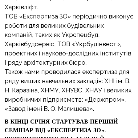
Харківліфт.
ТОВ «Експертиза ЗО» періодично виконує
роботи для великих будівельних
компаній, таких як Укрспецбуд,
Харківбудсервіс, ТОВ «Укрбудінвест»,
проектних і науково-дослідних інститутів
і ряду архітектурних бюро.
Також нами проводилася експертиза для
ряду вищих навчальних закладів: ХНІ ім. В.
Н. Каразіна, ХНМУ, ХНУВС, ХНАУ і великих
виробничих підприємств: «Держпром»,
«Завод імені В. О. Малишева».
В КІНЦІ СІЧНЯ СТАРТУВАВ ПЕРШИЙ
СЕМІНАР ВІД «ЕКСПЕРТИЗА ЗО».