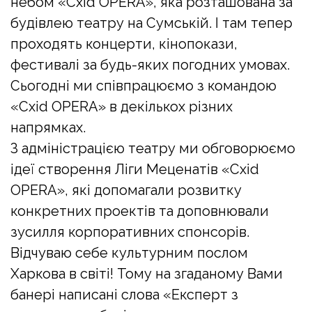
небом «Cxid OPERA», яка розташована за
будівлею театру на Сумській. І там тепер
проходять концерти, кінопокази,
фестивалі за будь-яких погодних умовах.
Сьогодні ми співпрацюємо з командою
«Cxid OPERA» в декількох різних
напрямках.
З адміністрацією театру ми обговорюємо
ідеї створення Ліги Меценатів «Cxid
OPERA», які допомагали розвитку
конкретних проектів та доповнювали
зусилля корпоративних спонсорів.
Відчуваю себе культурним послом
Харкова в світі! Тому на згаданому Вами
банері написані слова «Експерт з