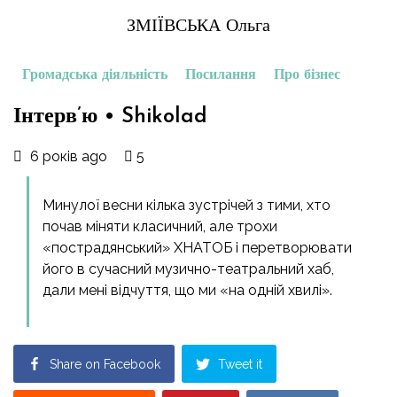
ЗМІЇВСЬКА Ольга
Громадська діяльність
Посилання
Про бізнес
Інтерв’ю • Shikolad
6 років ago
5
Минулої весни кілька зустрічей з тими, хто
почав міняти класичний, але трохи
«пострадянський» ХНАТОБ і перетворювати
його в сучасний музично-театральний хаб,
дали мені відчуття, що ми «на одній хвилі».
Share on Facebook
Tweet it