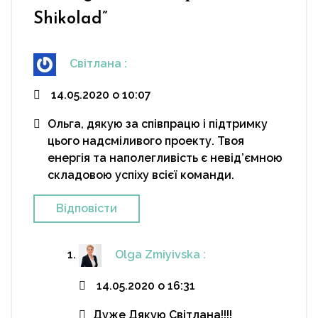
Shikolad
”
Світлана
:
14.05.2020 о 10:07
Ольга, дякую за співпрацю і підтримку
цього надсміливого проекту. Твоя
енергія та наполегливість є невід’ємною
складовою успіху всієї команди.
Відповіcти
Olga Zmiyivska
:
14.05.2020 о 16:31
Дуже Дякую Світлана!!!!